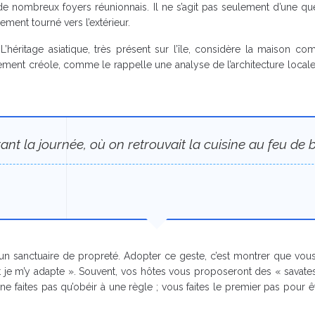
e nombreux foyers réunionnais. Il ne s’agit pas seulement d’une qu
ment tourné vers l’extérieur.
 L’héritage asiatique, très présent sur l’île, considère la maison
rement créole, comme le rappelle une analyse de l’architecture local
ant la journée, où on retrouvait la cuisine au feu de bo
s, un sanctuaire de propreté. Adopter ce geste, c’est montrer que vo
et je m’y adapte ». Souvent, vos hôtes vous proposeront des « savates 
ne faites pas qu’obéir à une règle ; vous faites le premier pas pour