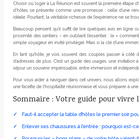
Choisir où loger à La Réunion est souvent la première étape d’u
d’hôtes se présente comme une promesse : celle d’une renco
idéale. Pourtant, la véritable richesse de l’expérience ne se tr
Beaucoup pensent qu’il suffit de lire quelques avis en ligne o
proximité des sentiers – en oubliant l’essentiel : le « comment 
simple voyageur en invité privilégié. Mais si la clé d’une imme
En tant qu’hôte, je vois souvent des couples passer à côté d
d’adresses de plus. C’est un guide des usages, une invitation 
séjour un souvenir impérissable, entre immersion et indépend
Pour vous aider à naviguer dans cet univers, nous allons exp
une facette de l’hospitalité réunionnaise et vous préparer à un
Sommaire : Votre guide pour vivre l
Faut-il accepter la table d’hôtes le premier soir pou
Enlever ses chaussures à l’entrée : pourquoi est
Pourquoi les « bons plans » de votre hôte valent-i