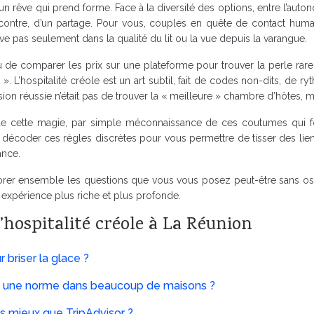
n rêve qui prend forme. Face à la diversité des options, entre l’auto
ntre, d’un partage. Pour vous, couples en quête de contact humain 
ouve pas seulement dans la qualité du lit ou la vue depuis la varangue.
u de comparer les prix sur une plateforme pour trouver la perle rare
». L’hospitalité créole est un art subtil, fait de codes non-dits, de r
rsion réussie n’était pas de trouver la « meilleure » chambre d’hôtes,
e cette magie, par simple méconnaissance de ces coutumes qui font 
à décoder ces règles discrètes pour vous permettre de tisser des lien
ance.
lorer ensemble les questions que vous vous posez peut-être sans ose
e expérience plus riche et plus profonde.
’hospitalité créole à La Réunion
r briser la glace ?
-ce une norme dans beaucoup de maisons ?
ls mieux que TripAdvisor ?