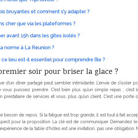
fois bruyantes et comment s’y adapter ?
ns cher que via les plateformes ?
r avant 15h dans les gîtes isolés ?
 la norme à La Réunion ?
ce lieu est-il essentiel pour comprendre l’île ?
premier soir pour briser la glace ?
e d’un dîner partagé peut sembler intimidante. L’envie de s’isoler po
 vous puissiez prendre. C’est bien plus qu’un simple repas ; c’est 
stataire de services et vous, plus qu’un client. C’est une porte ouve
 votre besoin de repos. Si la fatigue est trop grande, il est tout à fait
 respect pour la proposition. La clé est de communiquer. Demandez l
périence de la table d’hôtes est une invitation, pas une obligation. M