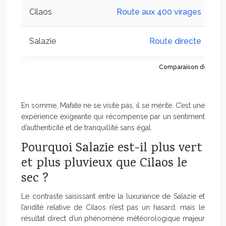
Cilaos
Route aux 400 virages
1h
Salazie
Route directe
30
Comparaison de l’acces
En somme, Mafate ne se visite pas, il se mérite. C’est une
expérience exigeante qui récompense par un sentiment
d’authenticité et de tranquillité sans égal.
Pourquoi Salazie est-il plus vert
et plus pluvieux que Cilaos le
sec ?
Le contraste saisissant entre la luxuriance de Salazie et
l’aridité relative de Cilaos n’est pas un hasard, mais le
résultat direct d’un phénomène météorologique majeur