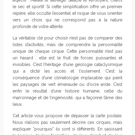
adjectif : Mafate le sauvage, Salazie le verdoyant, Cilaos
le sec et sportif. Si cette simplification offre un premier
repère, elle occulte l’essentiel et risque de vous orienter
vers un choix qui ne correspond pas à la nature
profonde de votre attente.
La véritable clé pour choisir n’est pas de comparer des
listes d’activités, mais de comprendre la personnalité
unique de chaque cirque. Cette personnalité n’est pas
un hasard ; elle est le fruit de forces puissantes et
invisibles. C’est l’héritage d’une géologie cataclysmique
qui a dicté les accès et l’isolement. C’est la
conséquence d’une climatologie implacable qui peint
les paysages de vert émeraude ou d’ocre aride. C’est
enfin le résultat d’une histoire humaine, celle du
marronnage et de l’ingéniosité, qui a façonné l’âme des
lieux.
Cet article vous propose de dépasser la carte postale.
Nous n’allons pas seulement décrire ces cirques, mais
expliquer *pourquoi* ils sont si différents. En saisissant