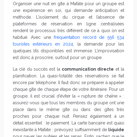
Organiser une nuit en gîte à Mafate pour un groupe est
une expérience en soi, qui demande anticipation et
méthode. L’isolement du cirque et l’absence de
plateformes de réservation en ligne centralisées
rendent le processus très différent de ce à quoi on est
habitué. Avec une
fréquentation record de 556 534
touristes extérieurs en 2024
, la demande pour les
quelques lits disponibles est immense. L’improvisation
est donc à proscrire, surtout pour un groupe.
La clé du succès est la
communication directe
et la
planification. La quasi-totalité des réservations se fait
encore par téléphone. Il faut donc se préparer à appeler
chaque gîte de chaque étape de votre itinéraire. Pour un
groupe, il est crucial d’éviter la « rupture de chaîne » :
assurez-vous que tous les membres du groupe ont une
place dans le même gîte ou dans des gîtes très
proches pour chaque nuit. Pensez également à un
détail essentiel : le paiement. La carte bancaire est quasi
inexistante à Mafate ; prévoyez suffisamment de
liquide
pour payer les nuitées et les repas. Enfin, sachez que le