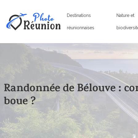
Destinations
Nature et
réunionnaises
biodiversit
Randonnée de Bélouve : co
boue ?