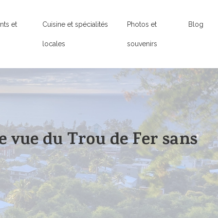
ts et
Cuisine et spécialités
Photos et
Blog
locales
souvenirs
 vue du Trou de Fer sans