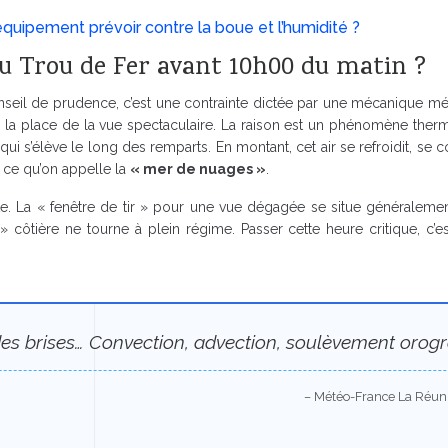
quipement prévoir contre la boue et l’humidité ?
du Trou de Fer avant 10h00 du matin ?
conseil de prudence, c’est une contrainte dictée par une mécanique m
la place de la vue spectaculaire. La raison est un phénomène thermiqu
de qui s’élève le long des remparts. En montant, cet air se refroidit, 
t ce qu’on appelle la
« mer de nuages »
.
te. La « fenêtre de tir » pour une vue dégagée se situe généraleme
» côtière ne tourne à plein régime. Passer cette heure critique, c’e
.
 brises… Convection, advection, soulèvement orograph
– Météo-France La Réun