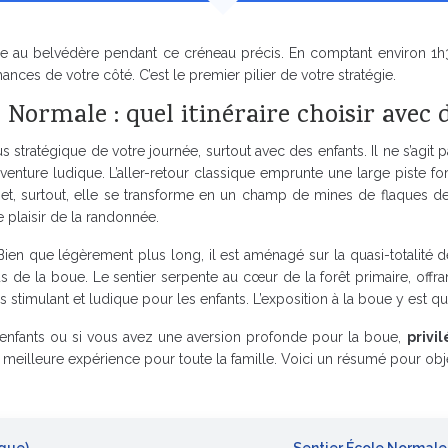
d’être au belvédère pendant ce créneau précis. En comptant environ 
nces de votre côté. C’est le premier pilier de votre stratégie.
e Normale : quel itinéraire choisir avec 
plus stratégique de votre journée, surtout avec des enfants. Il ne s’a
ture ludique. L’aller-retour classique emprunte une large piste fores
et, surtout, elle se transforme en un champ de mines de flaques de
 plaisir de la randonnée.
n. Bien que légèrement plus long, il est aménagé sur la quasi-totalit
us de la boue. Le sentier serpente au cœur de la forêt primaire, off
s stimulant et ludique pour les enfants. L’exposition à la boue y est qu
s enfants ou si vous avez une aversion profonde pour la boue,
privi
meilleure expérience pour toute la famille. Voici un résumé pour obje