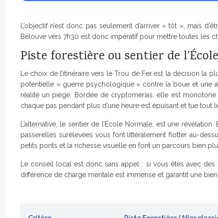
L’objectif n’est donc pas seulement d’arriver « tôt », mais 
Bélouve vers 7h30 est donc impératif pour mettre toutes les cha
Piste forestière ou sentier de l’Écol
Le choix de l’itinéraire vers le Trou de Fer est la décision la 
potentielle « guerre psychologique » contre la boue et une aven
réalité un piège. Bordée de cryptomerias, elle est monotone 
chaque pas pendant plus d’une heure est épuisant et tue tout le
L’alternative, le sentier de l’École Normale, est une révélatio
passerelles surélevées vous font littéralement flotter au-dess
petits ponts et la richesse visuelle en font un parcours bien plu
Le conseil local est donc sans appel : si vous êtes avec de
différence de charge mentale est immense et garantit une bien 