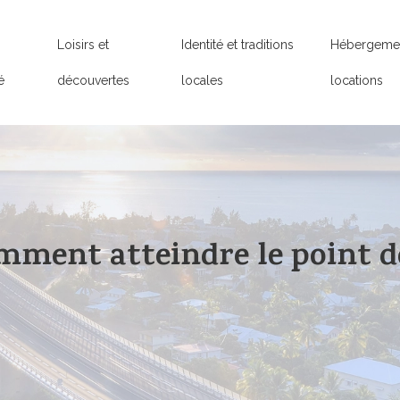
Loisirs et
Identité et traditions
Hébergemen
é
découvertes
locales
locations
mment atteindre le point de