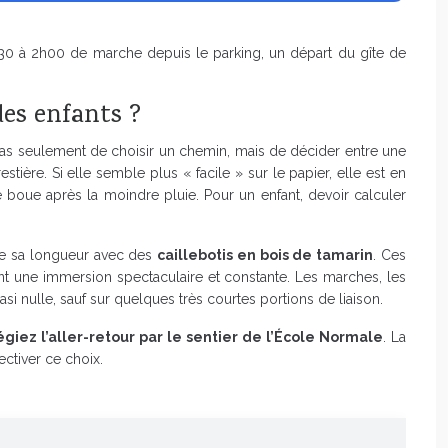
1h30 à 2h00 de marche depuis le parking, un départ du gîte de
des enfants ?
git pas seulement de choisir un chemin, mais de décider entre une
tière. Si elle semble plus « facile » sur le papier, elle est en
 boue après la moindre pluie. Pour un enfant, devoir calculer
é de sa longueur avec des
caillebotis en bois de tamarin
. Ces
rant une immersion spectaculaire et constante. Les marches, les
asi nulle, sauf sur quelques très courtes portions de liaison.
légiez l’aller-retour par le sentier de l’École Normale
. La
ctiver ce choix.