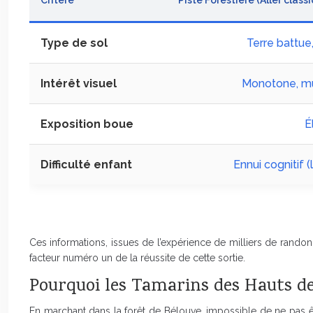
Critère
Piste Forestière (Aller class
Type de sol
Terre battue,
Intérêt visuel
Monotone, mu
Exposition boue
É
Difficulté enfant
Ennui cognitif 
Ces informations, issues de l’expérience de milliers de rand
facteur numéro un de la réussite de cette sortie.
Pourquoi les Tamarins des Hauts de 
En marchant dans la forêt de Bélouve, impossible de ne pas êt