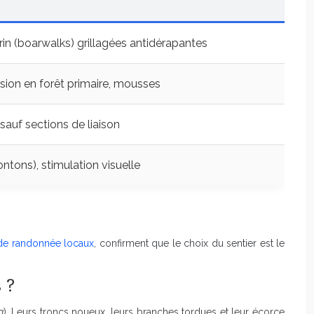
in (boarwalks) grillagées antidérapantes
sion en forêt primaire, mousses
 sauf sections de liaison
ntons), stimulation visuelle
 de randonnée locaux
, confirment que le choix du sentier est le
 ?
a
). Leurs troncs noueux, leurs branches tordues et leur écorce