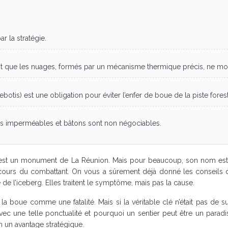
r la stratégie.
vant que les nuages, formés par un mécanisme thermique précis, ne mo
lebotis) est une obligation pour éviter l’enfer de boue de la piste forest
tes imperméables et bâtons sont non négociables.
e est un monument de La Réunion. Mais pour beaucoup, son nom es
rcours du combattant. On vous a sûrement déjà donné les conseils d
 de l’iceberg. Elles traitent le symptôme, mais pas la cause.
ent la boue comme une fatalité. Mais si la véritable clé n’était pas 
c une telle ponctualité et pourquoi un sentier peut être un paradis
n un avantage stratégique.