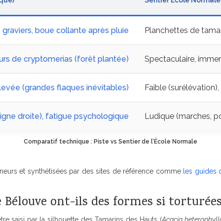
ique)
Sentier École Normale
 graviers, boue collante après pluie
Planchettes de tamar
rs de cryptomerias (forêt plantée)
Spectaculaire, immer
levée (grandes flaques inévitables)
Faible (surélévation),
(ligne droite), fatigue psychologique
Ludique (marches, po
Comparatif technique : Piste vs Sentier de l’École Normale
onneurs et synthétisées par des sites de référence comme
les guides
Bélouve ont-ils des formes si torturées
re saisi par la silhouette des Tamarins des Hauts (
Acacia heterophyll