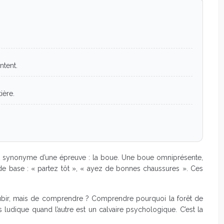
ntent.
ière.
t synonyme d’une épreuve : la boue. Une boue omniprésente,
e base : « partez tôt », « ayez de bonnes chaussures ». Ces
de subir, mais de comprendre ? Comprendre pourquoi la forêt de
 ludique quand l’autre est un calvaire psychologique. C’est la