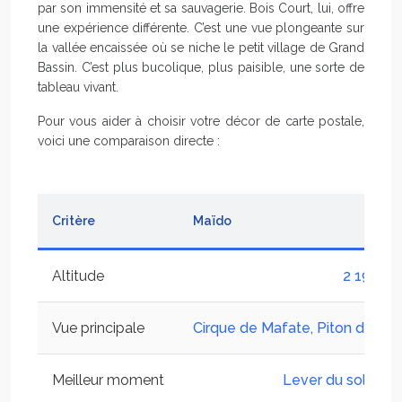
par son immensité et sa sauvagerie. Bois Court, lui, offre
une expérience différente. C’est une vue plongeante sur
la vallée encaissée où se niche le petit village de Grand
Bassin. C’est plus bucolique, plus paisible, une sorte de
tableau vivant.
Pour vous aider à choisir votre décor de carte postale,
voici une comparaison directe :
Critère
Maïdo
Altitude
2 190 mè
Vue principale
Cirque de Mafate, Piton des N
Meilleur moment
Lever du soleil (5